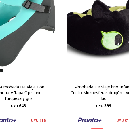
 Almohada De Viaje Con
Almohada De Viaje brio Infan
oria + Tapa Ojos brio -
Cuello Microesferas dragón - V
Turquesa y gris
flúor
645
399
UYU
UYU
516
31
UYU
UYU