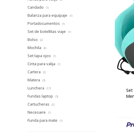
Candado
(1)
Balanza para equipaje
(1)
Portadocumentos
(1)
Set de botellitas viaje
(1)
Bolso
(2)
Mochila
(6)
Set tapa ojos
(1)
Cinta para valija
(1)
Cartera
(2)
Matera
(3)
Lunchera
(17)
Set
Mem
Fundas laptop
(3)
Cartucheras
(2)
Necesaire
(1)
Funda para mate
(1)