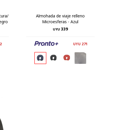
tura/
Almohada de viaje relleno
egro
Microesferas - Azul
339
UYU
2
271
UYU