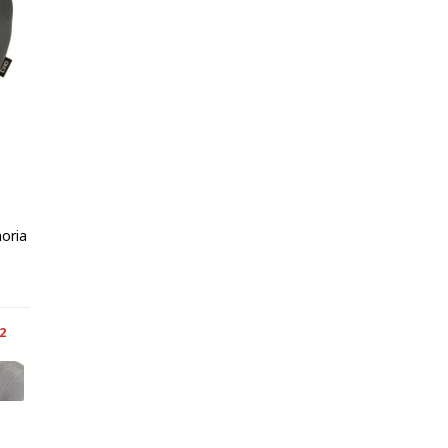
oria
2