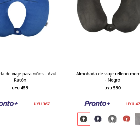
a de viaje para niños - Azul
Almohada de viaje relleno mem
Ratón
- Negro
459
590
UYU
UYU
367
47
UYU
UYU