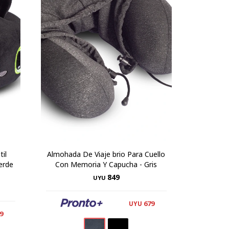
til
Almohada De Viaje brio Para Cuello
erde
Con Memoria Y Capucha - Gris
849
UYU
679
UYU
9