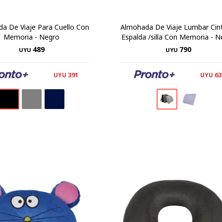
a De Viaje Para Cuello Con
Almohada De Viaje Lumbar Cin
Memoria - Negro
Espalda /silla Con Memoria - N
489
790
UYU
UYU
391
63
UYU
UYU