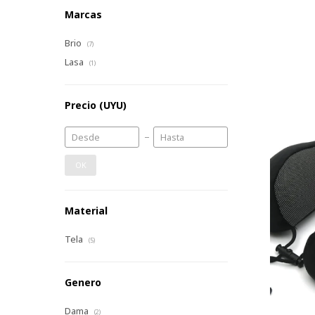
Marcas
Brio
(7)
Lasa
(1)
Precio
(UYU)
OK
Material
Tela
(5)
Genero
Dama
(2)