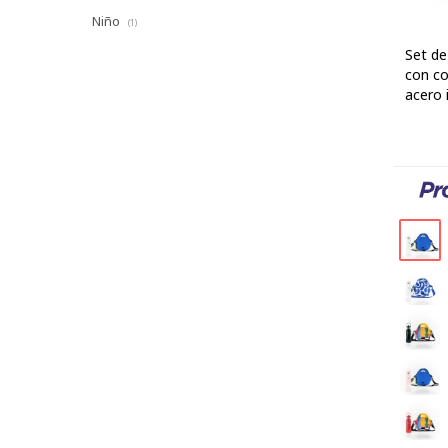
Niño
(1)
Set de
con co
acero 