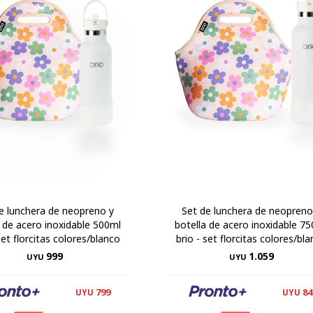
e lunchera de neopreno y
Set de lunchera de neopreno
a de acero inoxidable 500ml
botella de acero inoxidable 7
set florcitas colores/blanco
brio - set florcitas colores/bl
999
1.059
UYU
UYU
799
84
UYU
UYU