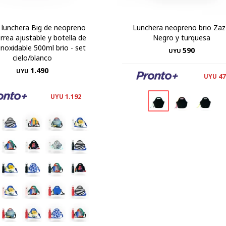
 lunchera Big de neopreno
Lunchera neopreno brio Zaz
rrea ajustable y botella de
Negro y turquesa
inoxidable 500ml brio - set
590
UYU
cielo/blanco
1.490
UYU
47
UYU
1.192
UYU