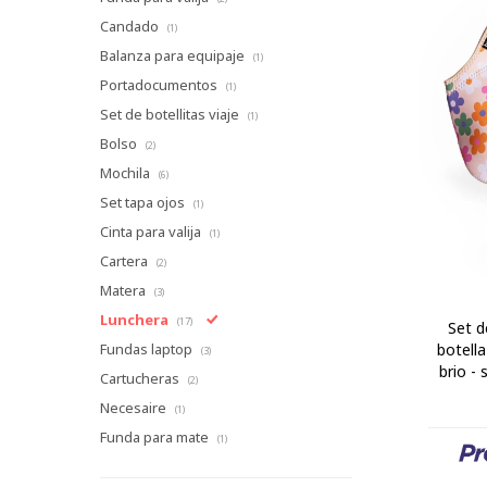
Candado
(1)
Balanza para equipaje
(1)
Portadocumentos
(1)
Set de botellitas viaje
(1)
Bolso
(2)
Mochila
(6)
Set tapa ojos
(1)
Cinta para valija
(1)
Cartera
(2)
Matera
(3)
Lunchera
(17)
Set d
botell
Fundas laptop
(3)
brio - 
Cartucheras
(2)
Necesaire
(1)
Funda para mate
(1)