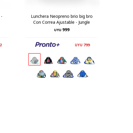
 -
Lunchera Neopreno brio big bro
Con Correa Ajustable - Jungle
999
UYU
2
799
UYU