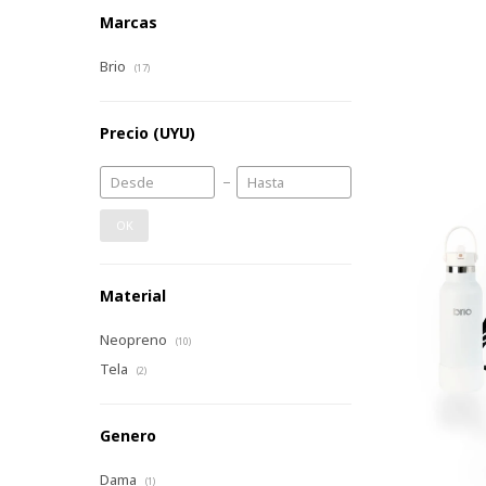
Marcas
Brio
(17)
Precio
(UYU)
OK
Material
Neopreno
(10)
Tela
(2)
Genero
Dama
(1)