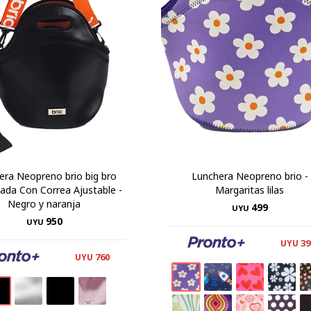
era Neopreno brio big bro
Lunchera Neopreno brio -
ada Con Correa Ajustable -
Margaritas lilas
Negro y naranja
499
UYU
950
UYU
39
UYU
760
UYU