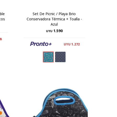
ble
Set De Picnic / Playa Brio
cos
Conservadora Térmica + Toalla -
Azul
1.590
UYU
8
1.272
UYU