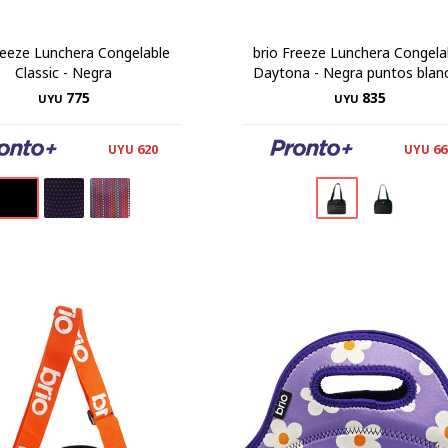
reeze Lunchera Congelable
brio Freeze Lunchera Congela
Classic - Negra
Daytona - Negra puntos blan
775
835
UYU
UYU
620
66
UYU
UYU