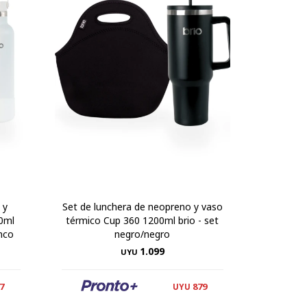
 y
Set de lunchera de neopreno y vaso
50ml
térmico Cup 360 1200ml brio - set
anco
negro/negro
1.099
UYU
7
879
UYU