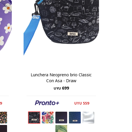
Lunchera Neopreno brio Classic
Con Asa - Draw
699
UYU
9
559
UYU