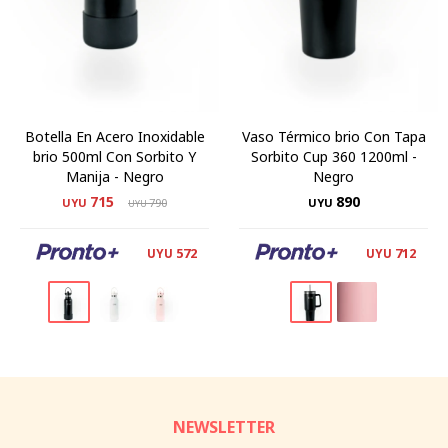
Botella En Acero Inoxidable
Vaso Térmico brio Con Tapa
brio 500ml Con Sorbito Y
Sorbito Cup 360 1200ml -
Manija - Negro
Negro
715
890
UYU
790
UYU
UYU
572
712
UYU
UYU
NEWSLETTER