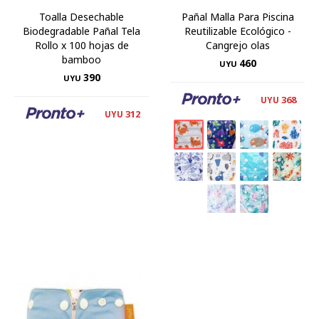
Toalla Desechable
Pañal Malla Para Piscina
Biodegradable Pañal Tela
Reutilizable Ecológico -
Rollo x 100 hojas de
Cangrejo olas
bamboo
460
UYU
390
UYU
368
UYU
312
UYU