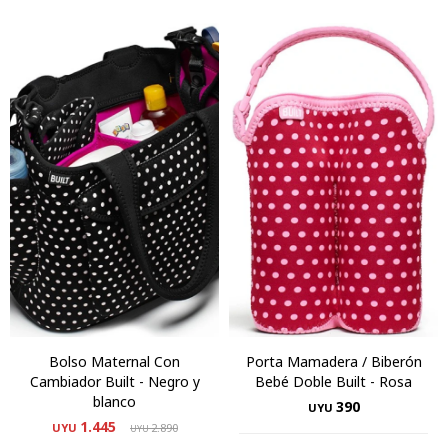
Bolso Maternal Con
Porta Mamadera / Biberón
Cambiador Built - Negro y
Bebé Doble Built - Rosa
blanco
390
UYU
1.445
UYU
2.890
UYU