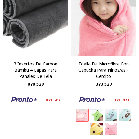
3 Insertos De Carbon
Toalla De Microfibra Con
Bambú 4 Capas Para
Capucha Para Niños/as -
Pañales De Tela
Cerdito
520
529
UYU
UYU
416
423
UYU
UYU