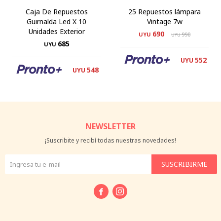
Caja De Repuestos
25 Repuestos lámpara
Guirnalda Led X 10
Vintage 7w
Unidades Exterior
690
UYU
990
UYU
685
UYU
552
UYU
548
UYU
NEWSLETTER
¡Suscribite y recibí todas nuestras novedades!
SUSCRIBIRME

