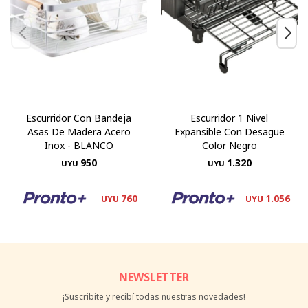
Escurridor Con Bandeja
Escurridor 1 Nivel
Asas De Madera Acero
Expansible Con Desagüe
Inox - BLANCO
Color Negro
950
1.320
UYU
UYU
760
1.056
UYU
UYU
NEWSLETTER
¡Suscribite y recibí todas nuestras novedades!