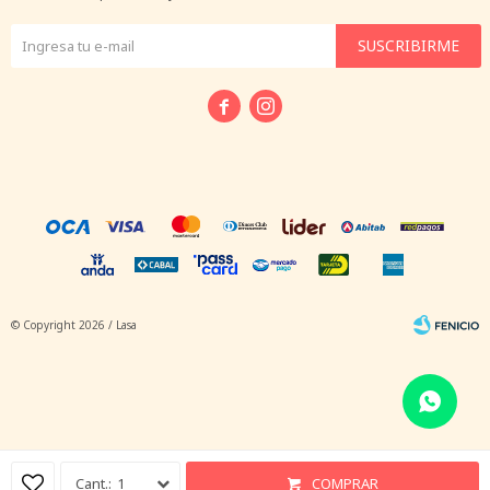
SUSCRIBIRME


© Copyright 2026 / Lasa
Fenicio
1
COMPRAR