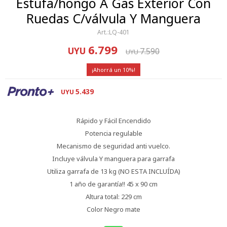
Estufa/hongo A Gas Exterior Con
Ruedas C/válvula Y Manguera
LQ-401
6.799
UYU
7.590
UYU
10
5.439
UYU
Rápido y Fácil Encendido
Potencia regulable
Mecanismo de seguridad anti vuelco.
Incluye válvula Y manguera para garrafa
Utiliza garrafa de 13 kg (NO ESTA INCLUÍDA)
1 año de garantía!! 45 x 90 cm
Altura total: 229 cm
Color Negro mate