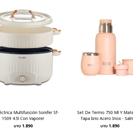
léctrica Multifunción Sonifer Sf-
Set De Termo 750 Ml Y Mat
1509 4.5l Con Vaporer
Tapa brio Acero Inox - Sa
1.890
1.890
UYU
UYU