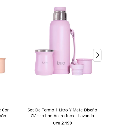
e Con
Set De Termo 1 Litro Y Mate Diseño
Escurrido
lmón
Clásico brio Acero Inox - Lavanda
C
2.190
UYU