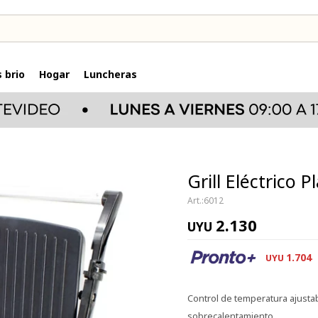
 brio
Hogar
Luncheras
Grill Eléctrico 
6012
2.130
UYU
1.704
UYU
Control de temperatura ajustab
sobrecalentamiento.