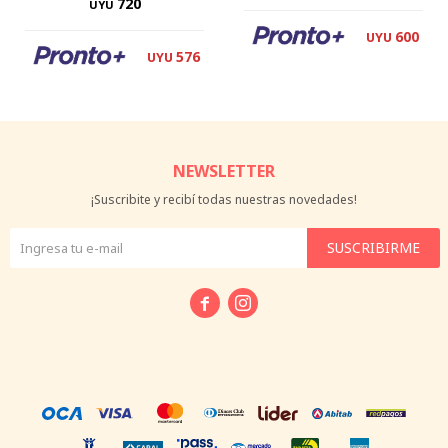
720
UYU
600
UYU
576
UYU
NEWSLETTER
¡Suscribite y recibí todas nuestras novedades!
SUSCRIBIRME

