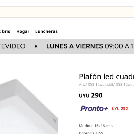
 brio
Hogar
Luncheras
Plafón led cuad
1353-12wattsblk1353-12wat
290
UYU
232
UYU
Medida: 16x16 cms
Potencia:12W