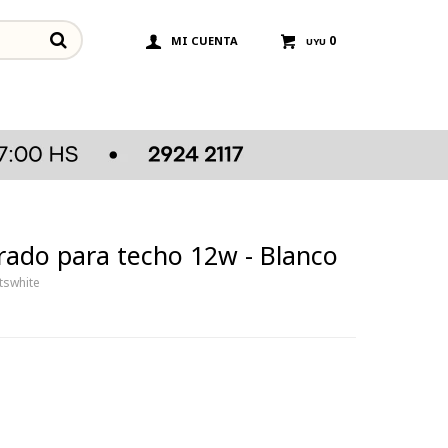
0
UYU
rado para techo 12w - Blanco
tswhite