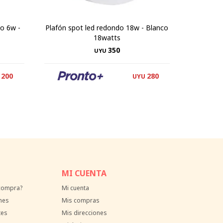
ho 6w -
Plafón spot led redondo 18w - Blanco
Plafón le
18watts
350
UYU
200
280
UYU
MI CUENTA
 compra?
Mi cuenta
nes
Mis compras
tes
Mis direcciones