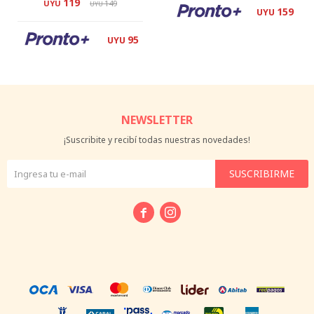
119
UYU
149
UYU
159
UYU
95
UYU
NEWSLETTER
¡Suscribite y recibí todas nuestras novedades!
SUSCRIBIRME

