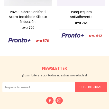
Pava Caldera Sonifer 3l
Panquequera
Acero Inoxidable Silbato
Antiadherente
Inducción
765
UYU
720
UYU
612
UYU
576
UYU
NEWSLETTER
¡Suscribite y recibí todas nuestras novedades!
SUSCRIBIRME

