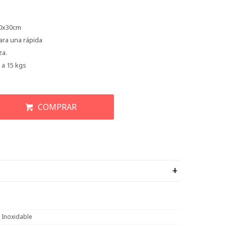
30x30cm
ara una rápida
za.
 a 15 kgs
COMPRAR
 Inoxidable