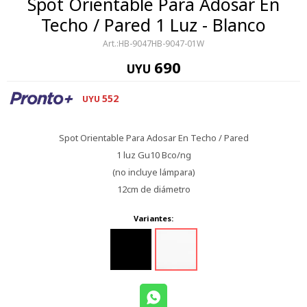
Spot Orientable Para Adosar En
Techo / Pared 1 Luz - Blanco
HB-9047HB-9047-01W
690
UYU
552
UYU
Spot Orientable Para Adosar En Techo / Pared
1 luz Gu10 Bco/ng
(no incluye lámpara)
12cm de diámetro
Variantes: