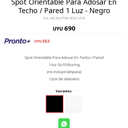
Spot Orientable Para Adosar En
Techo / Pared 1 Luz - Negro
HB-9047HB-9047-01B
690
UYU
552
UYU
Spot Orientable Para Adosar En Techo / Pared
1 luz Gu10 Bco/ng
(no incluye lámpara)
12cm de diámetro
Variantes: