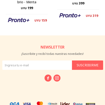
brio - Menta
399
UYU
199
UYU
319
UYU
159
UYU
NEWSLETTER
¡Suscribite y recibí todas nuestras novedades!
SUSCRIBIRME

