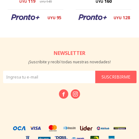
119
160
UYU
149
UYU
UYU
95
128
UYU
UYU
NEWSLETTER
¡Suscribite y recibí todas nuestras novedades!
SUSCRIBIRME

