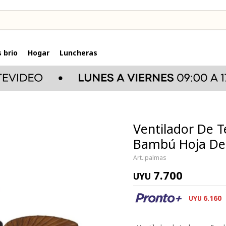
 brio
Hogar
Luncheras
Ventilador De T
Bambú Hoja De
palmas
7.700
UYU
6.160
UYU