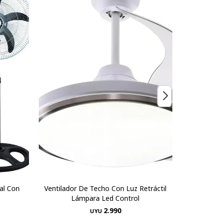
ial Con
Ventilador De Techo Con Luz Retráctil
Ventilad
Lámpara Led Control
2.990
UYU