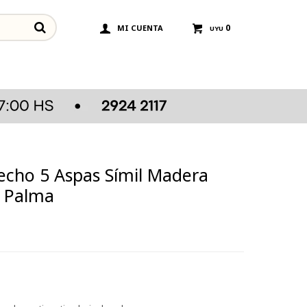
0
UYU
echo 5 Aspas Símil Madera
 Palma