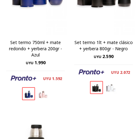
Set termo 750ml + mate
Set termo 1lt + mate clásico
redondo + yerbera 200gr -
+ yerbera 800gr - Negro
Azul
2.590
UYU
1.990
UYU
2.072
UYU
1.592
UYU