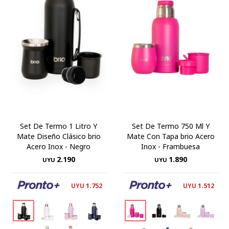
Set De Termo 1 Litro Y
Set De Termo 750 Ml Y
Mate Diseño Clásico brio
Mate Con Tapa brio Acero
Acero Inox - Negro
Inox - Frambuesa
2.190
1.890
UYU
UYU
1.752
1.512
UYU
UYU