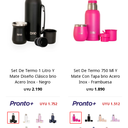
Set De Termo 1 Litro Y
Set De Termo 750 Ml Y
Mate Diseño Clásico brio
Mate Con Tapa brio Acero
Acero Inox - Negro
Inox - Frambuesa
2.190
1.890
UYU
UYU
1.752
1.512
UYU
UYU