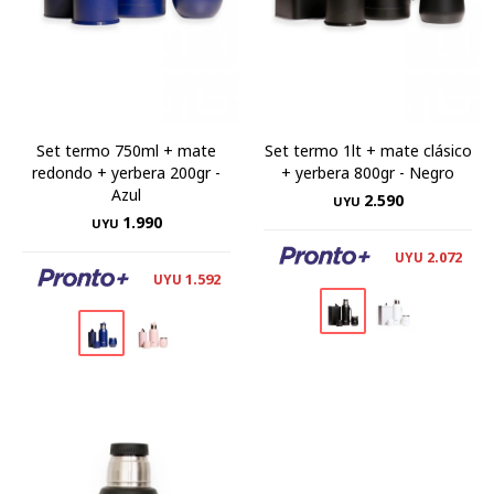
Set termo 750ml + mate
Set termo 1lt + mate clásico
redondo + yerbera 200gr -
+ yerbera 800gr - Negro
Azul
2.590
UYU
1.990
UYU
2.072
UYU
1.592
UYU