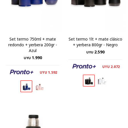
Set termo 750ml + mate
Set termo 1lt + mate clásico
redondo + yerbera 200gr -
+ yerbera 800gr - Negro
Azul
2.590
UYU
1.990
UYU
2.072
UYU
1.592
UYU