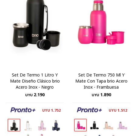
Set De Termo 1 Litro Y
Set De Termo 750 Ml Y
Mate Diseño Clásico brio
Mate Con Tapa brio Acero
Acero Inox - Negro
Inox - Frambuesa
2.190
1.890
UYU
UYU
1.752
1.512
UYU
UYU