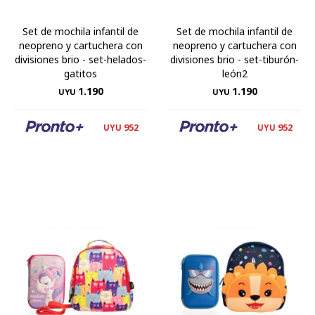
Set de mochila infantil de
Set de mochila infantil de
neopreno y cartuchera con
neopreno y cartuchera con
divisiones brio - set-helados-
divisiones brio - set-tiburón-
gatitos
león2
1.190
1.190
UYU
UYU
952
952
UYU
UYU