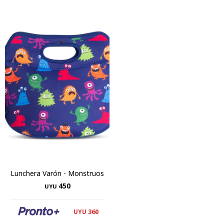
Lunchera Varón - Monstruos
450
UYU
360
UYU