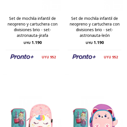
Set de mochila infantil de
Set de mochila infantil de
neopreno y cartuchera con
neopreno y cartuchera con
divisiones brio - set-
divisiones brio - set-
astronauta-jirafa
astronauta-león
1.190
1.190
UYU
UYU
952
952
UYU
UYU