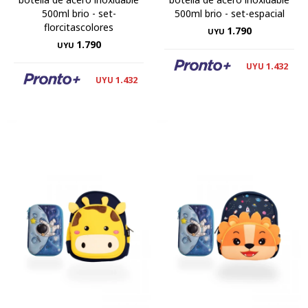
500ml brio - set-
500ml brio - set-espacial
florcitascolores
1.790
UYU
1.790
UYU
1.432
UYU
1.432
UYU