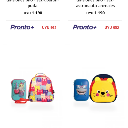
jirafa
astronauta-animales
1.190
1.190
UYU
UYU
952
952
UYU
UYU