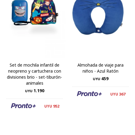
Set de mochila infantil de
Almohada de viaje para
neopreno y cartuchera con
niños - Azul Ratón
divisiones brio - set-tiburón-
459
UYU
animales
1.190
UYU
367
UYU
952
UYU