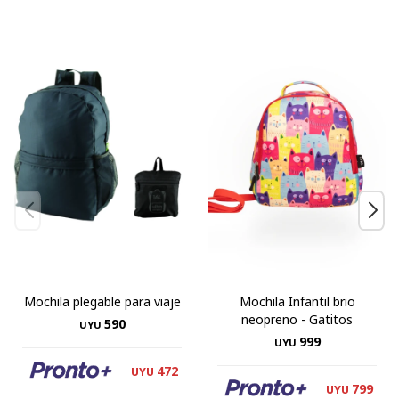
Mochila plegable para viaje
Mochila Infantil brio
neopreno - Gatitos
590
UYU
999
UYU
472
UYU
799
UYU