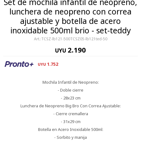
Set de mochila infantil de neopreno,
lunchera de neopreno con correa
ajustable y botella de acero
inoxidable 500ml brio - set-teddy
TCSZ-lb121-500TCSZ05-lb121ted-50
2.190
UYU
1.752
UYU
Mochila Infantil de Neopreno:
- Doble cierre
- 28x23 cm
Lunchera de Neopreno Big Bro Con Correa Ajustable:
- Cierre cremallera
- 31x29 cm
Botella en Acero Inoxidable 500ml:
- Sorbito y manija