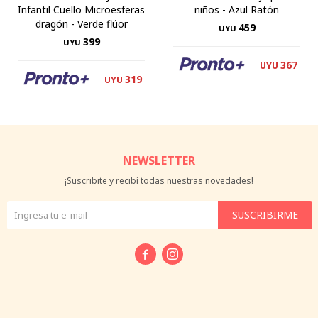
Infantil Cuello Microesferas
niños - Azul Ratón
dragón - Verde flúor
459
UYU
399
UYU
367
UYU
319
UYU
NEWSLETTER
¡Suscribite y recibí todas nuestras novedades!
SUSCRIBIRME

