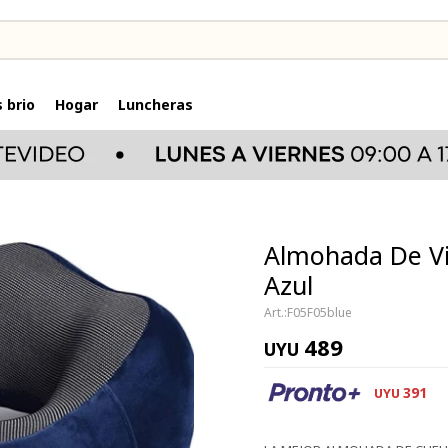
 brio
Hogar
Luncheras
Almohada De Vi
Azul
F05F05blue
489
UYU
391
UYU