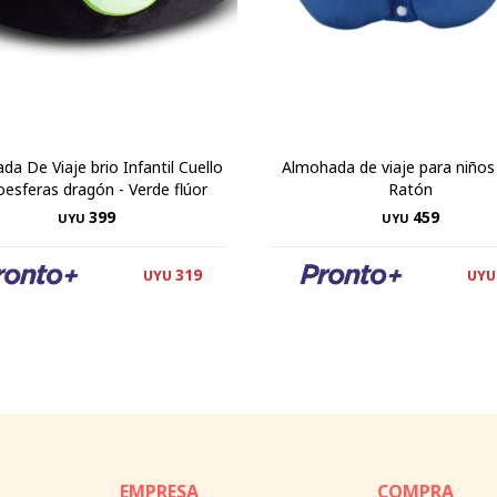
a De Viaje brio Infantil Cuello
Almohada de viaje para niños 
oesferas dragón - Verde flúor
Ratón
399
459
UYU
UYU
319
UYU
UYU
EMPRESA
COMPRA