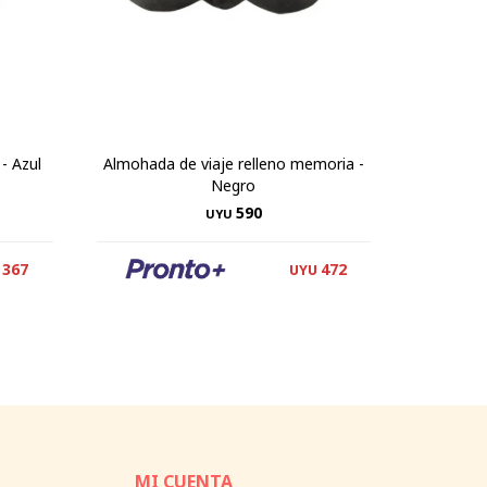
- Azul
Almohada de viaje relleno memoria -
Set Almo
Negro
+ Tapa 
590
UYU
367
472
UYU
MI CUENTA