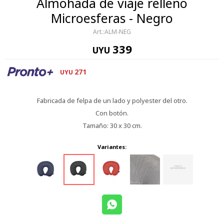
Almohada de viaje relleno
Microesferas - Negro
ALM-NEG
339
UYU
271
UYU
Fabricada de felpa de un lado y polyester del otro.
Con botón.
Tamaño: 30 x 30 cm.
Variantes: