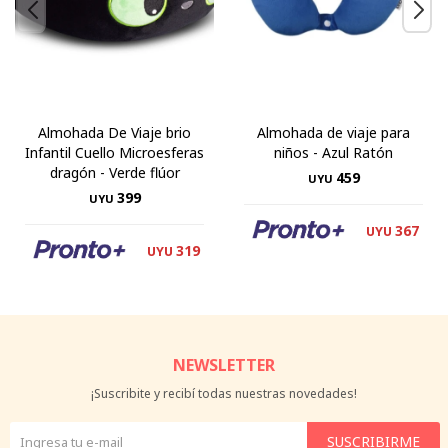
Almohada De Viaje brio
Almohada de viaje para
Infantil Cuello Microesferas
niños - Azul Ratón
dragón - Verde flúor
459
UYU
399
UYU
367
UYU
319
UYU
NEWSLETTER
¡Suscribite y recibí todas nuestras novedades!
SUSCRIBIRME