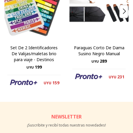
Set De 2 Identificadores
Paraguas Corto De Dama
De Valijas/maletas brio
Susino Negro Manual
para viaje - Destinos
289
UYU
199
UYU
231
UYU
159
UYU
NEWSLETTER
¡Suscribite y recibí todas nuestras novedades!