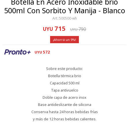
Botella En Acero Inoxidable brio
500ml Con Sorbito Y Manija - Blanco
500500-wh
715
UYU
790
UYU
9
572
UYU
Sobre este producto:
Botella térmica brio
Capacidad 500 ml
Tapa antivuelco
Doble capa de acero inox
Base antideslizante de silicona
Conserva hasta 24 horas bebidas frías
y más de 12 horas bebidas calientes.