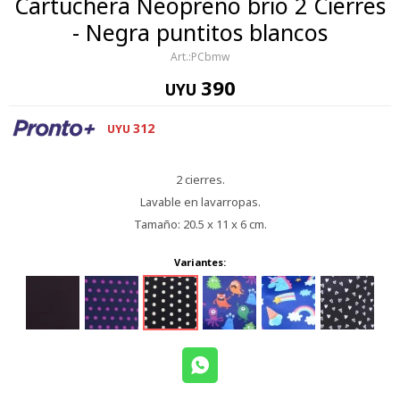
Cartuchera Neopreno brio 2 Cierres
- Negra puntitos blancos
PCbmw
390
UYU
312
UYU
2 cierres.
Lavable en lavarropas.
Tamaño: 20.5 x 11 x 6 cm.
Variantes: