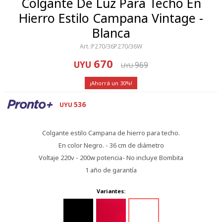
Colgante De Luz Para Techo En
Hierro Estilo Campana Vintage -
Blanca
P270/36P270/36W
670
UYU
969
UYU
30
536
UYU
Colgante estilo Campana de hierro para techo.
En color Negro. - 36 cm de diámetro
Voltaje 220v - 200w potencia- No incluye Bombita
1 año de garantía
Variantes: