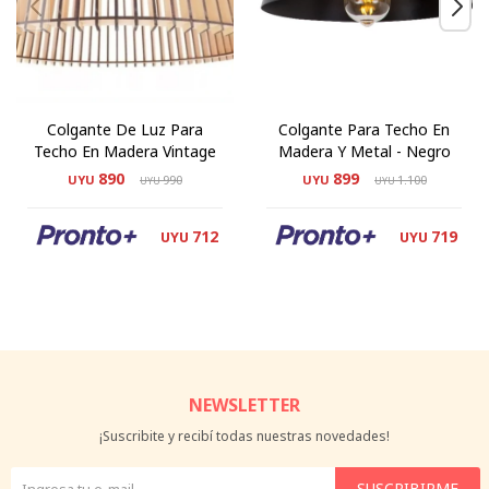
Colgante De Luz Para
Colgante Para Techo En
Techo En Madera Vintage
Madera Y Metal - Negro
890
899
UYU
990
UYU
1.100
UYU
UYU
712
719
UYU
UYU
NEWSLETTER
¡Suscribite y recibí todas nuestras novedades!
SUSCRIBIRME