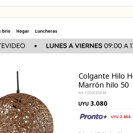
 brio
Hogar
Luncheras
Colgante Hilo 
Marrón hilo 50
CE50CE50-M
3.080
UYU
2.464
UYU