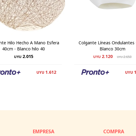
nte Hilo Hecho A Mano Esfera
Colgante Líneas Ondulantes 
40cm - Blanco hilo 40
Blanco 30cm
2.015
2.120
UYU
UYU
2.650
UYU
1.612
UYU
UYU
EMPRESA
COMPRA