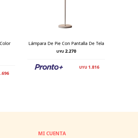
Color
Lámpara De Pie Con Pantalla De Tela
Colgan
2.270
UYU
1.816
UYU
1.696
MI CUENTA