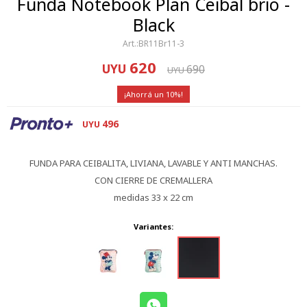
Funda Notebook Plan Ceibal brio -
Black
BR11Br11-3
620
UYU
690
UYU
10
496
UYU
FUNDA PARA CEIBALITA, LIVIANA, LAVABLE Y ANTI MANCHAS.
CON CIERRE DE CREMALLERA
medidas 33 x 22 cm
Variantes: