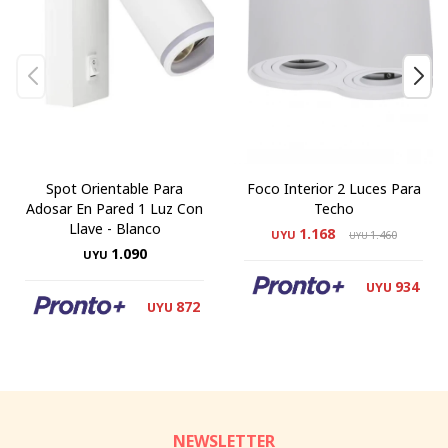
Spot Orientable Para
Foco Interior 2 Luces Para
Adosar En Pared 1 Luz Con
Techo
Llave - Blanco
1.168
UYU
1.460
UYU
1.090
UYU
934
UYU
872
UYU
NEWSLETTER