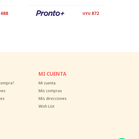
688
872
UYU
MI CUENTA
 compra?
Mi cuenta
nes
Mis compras
tes
Mis direcciones
Wish List