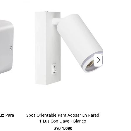
Luz Para
Spot Orientable Para Adosar En Pared
Foco In
1 Luz Con Llave - Blanco
1.090
UYU