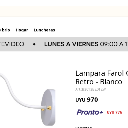
 brio
Hogar
Luncheras
Lampara Farol 
Retro - Blanco
B2012B2012W
970
UYU
776
UYU
Variantes: