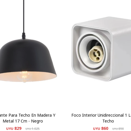
ante Para Techo En Madera Y
Foco Interior Unidireccional 1 
Metal 17 Cm - Negro
Techo
829
860
UYU
1.025
UYU
890
UYU
UYU