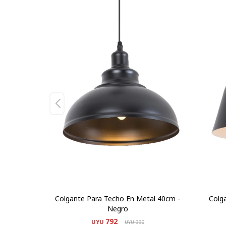
Colgante Para Techo En Metal 40cm -
Colg
Negro
792
UYU
990
UYU