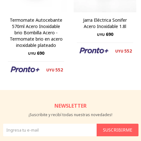
Termomate Autocebante
Jarra Eléctrica Sonifer
570ml Acero Inoxidable
Acero Inoxidable 1.8l
brio Bombilla Acero -
690
UYU
Termomate brio en acero
inoxidable plateado
552
UYU
690
UYU
552
UYU
NEWSLETTER
¡Suscribite y recibí todas nuestras novedades!
SUSCRIBIRME