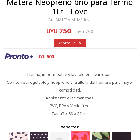
Matera Neopreno brio para Termo
1Lt - Love
MATERA-M1M1-love
750
UYU
790
UYU
5
600
UYU
Liviana, impermeable y lavable en lavarropas.
Con correa regulable y neopreno a la altura del hombro para mayor
comodidad.
Resistente a las manchas.
PVC, BPA y Vinilo free.
Tamaño: 33 x 22 cm.
Variantes: