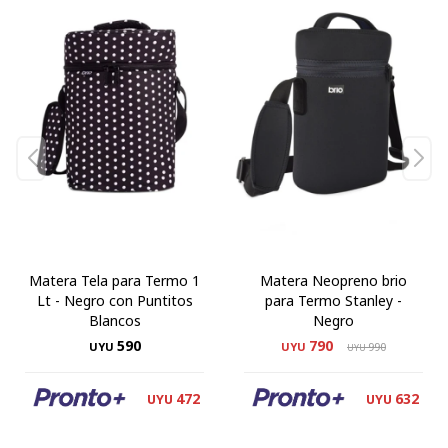
Matera Tela para Termo 1
Matera Neopreno brio
Lt - Negro con Puntitos
para Termo Stanley -
Blancos
Negro
590
790
UYU
UYU
990
UYU
472
632
UYU
UYU