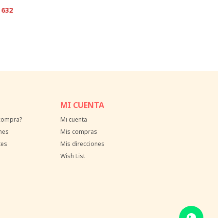
632
MI CUENTA
 compra?
Mi cuenta
nes
Mis compras
tes
Mis direcciones
Wish List