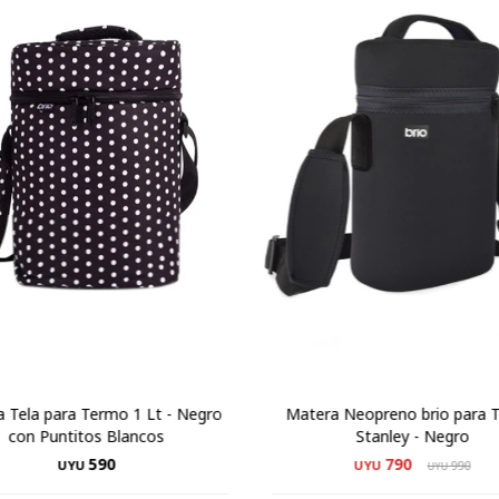
 Tela para Termo 1 Lt - Negro
Matera Neopreno brio para 
con Puntitos Blancos
Stanley - Negro
590
790
UYU
UYU
990
UYU