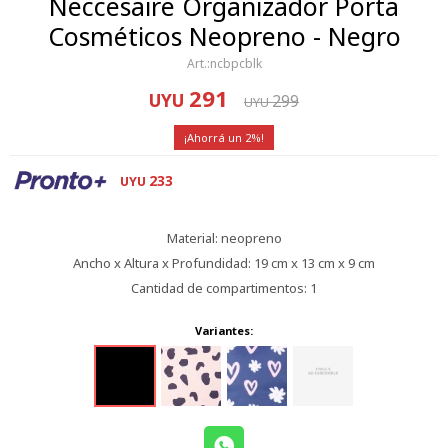
Neccesaire Organizador Porta
Cosméticos Neopreno - Negro
ncbpcblk
291
UYU
299
UYU
2
233
UYU
Material: neopreno
Ancho x Altura x Profundidad: 19 cm x 13 cm x 9 cm
Cantidad de compartimentos: 1
Variantes: