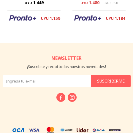
1.449
1.480
UYU
UYU
1.850
UYU
1.159
1.184
UYU
UYU
NEWSLETTER
¡Suscribite y recibí todas nuestras novedades!
SUSCRIBIRME

