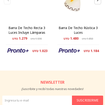
Barra De Techo Recta 3
Barra De Techo Rústica 3
Luces Incluye Lámparas
Luces
1.279
1.480
UYU
1.590
UYU
1.850
UYU
UYU
1.023
1.184
UYU
UYU
NEWSLETTER
¡Suscribite y recibí todas nuestras novedades!
SUSCRIBIRME