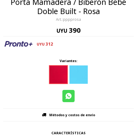
Porta Mamadera / Biberón Bebé
Doble Built - Rosa
pppprosa
390
UYU
312
UYU
Variantes:
Métodos y costos de envío
CARACTERÍSTICAS