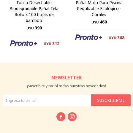
Toalla Desechable
Pañal Malla Para Piscina
Biodegradable Pañal Tela
Reutilizable Ecológico -
Rollo x 100 hojas de
Corales
bamboo
460
UYU
390
UYU
368
UYU
312
UYU
NEWSLETTER
¡Suscribite y recibí todas nuestras novedades!
SUSCRIBIRME

