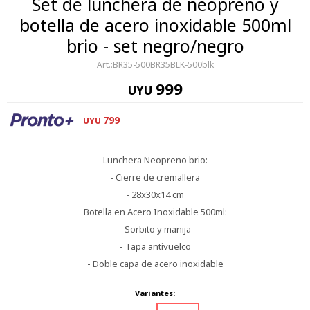
Set de lunchera de neopreno y
botella de acero inoxidable 500ml
brio - set negro/negro
BR35-500BR35BLK-500blk
999
UYU
799
UYU
Lunchera Neopreno brio:
- Cierre de cremallera
- 28x30x14 cm
Botella en Acero Inoxidable 500ml:
- Sorbito y manija
- Tapa antivuelco
- Doble capa de acero inoxidable
Variantes: