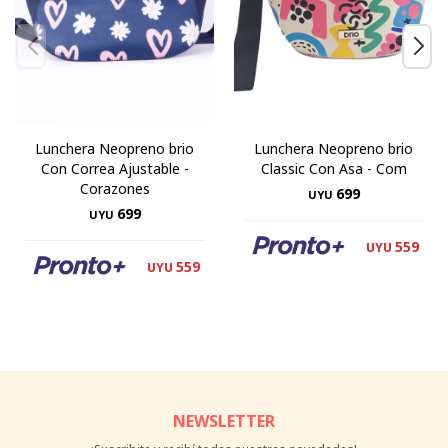
Lunchera Neopreno brio
Lunchera Neopreno brio
Con Correa Ajustable -
Classic Con Asa - Com
Corazones
699
UYU
699
UYU
559
UYU
559
UYU
NEWSLETTER