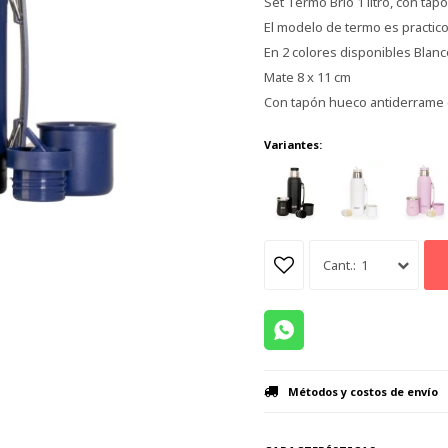
Set Termo Brio 1 litro, con ta
El modelo de termo es practi
En 2 colores disponibles Blan
Mate 8 x 11 cm
Con tapón hueco antiderrame 
Variantes:
1
Métodos y costos de envío