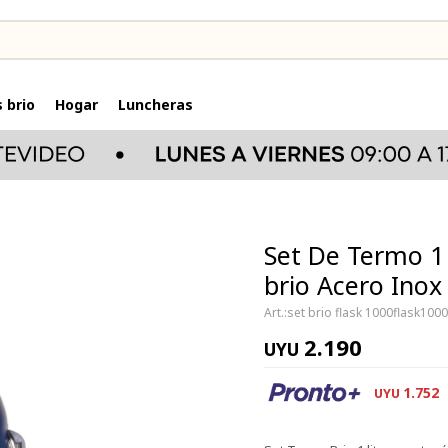
 brio
Hogar
Luncheras
Set De Termo 1 
brio Acero Inox 
set brio flask 1000flask100
2.190
UYU
1.752
UYU