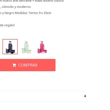
pón hueco anti derrame + Mate diseño clásico
co, cómodo y moderno.
co y Negro Medidas Termo 9 x 30cm
de regalo!
COMPRAR