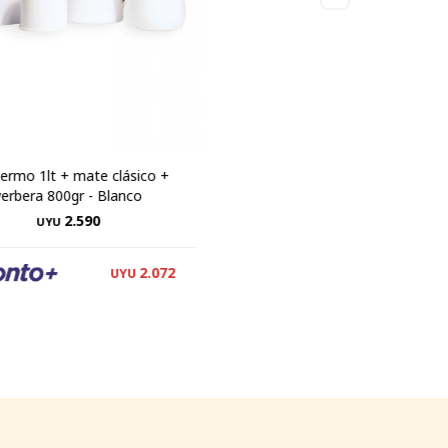
termo 1lt + mate clásico +
yerbera 800gr - Blanco
2.590
UYU
2.072
UYU