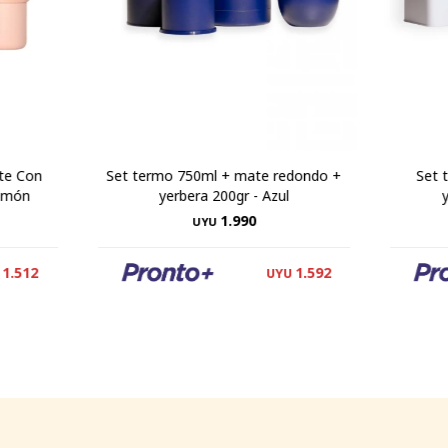
te Con
Set termo 750ml + mate redondo +
Set 
almón
yerbera 200gr - Azul
1.990
UYU
1.512
1.592
UYU