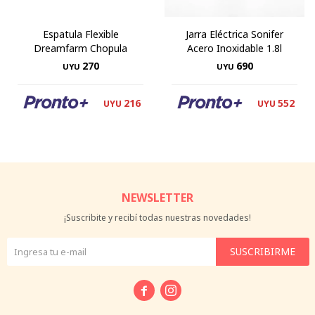
Espatula Flexible
Jarra Eléctrica Sonifer
Dreamfarm Chopula
Acero Inoxidable 1.8l
270
690
UYU
UYU
216
552
UYU
UYU
NEWSLETTER
¡Suscribite y recibí todas nuestras novedades!
SUSCRIBIRME

