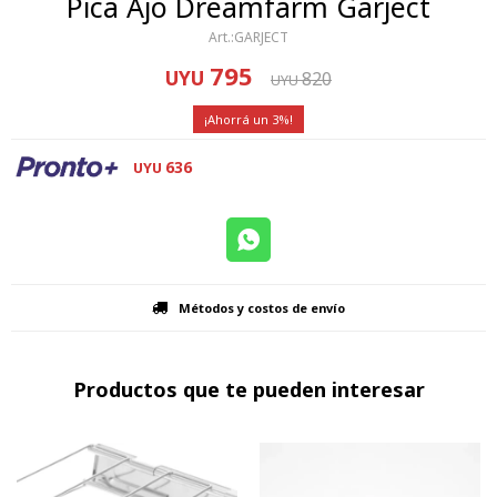
Pica Ajo Dreamfarm Garject
GARJECT
795
UYU
820
UYU
3
636
UYU
Métodos y costos de envío
Productos que te pueden interesar