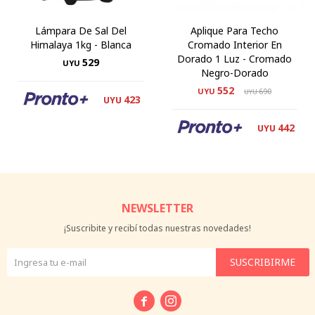
Lámpara De Sal Del
Aplique Para Techo
Himalaya 1kg - Blanca
Cromado Interior En
Dorado 1 Luz - Cromado
529
UYU
Negro-Dorado
552
UYU
690
UYU
423
UYU
442
UYU
NEWSLETTER
¡Suscribite y recibí todas nuestras novedades!
SUSCRIBIRME

