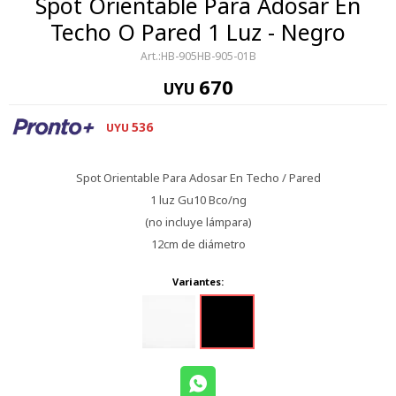
Spot Orientable Para Adosar En
Techo O Pared 1 Luz - Negro
HB-905HB-905-01B
670
UYU
536
UYU
Spot Orientable Para Adosar En Techo / Pared
1 luz Gu10 Bco/ng
(no incluye lámpara)
12cm de diámetro
Variantes: