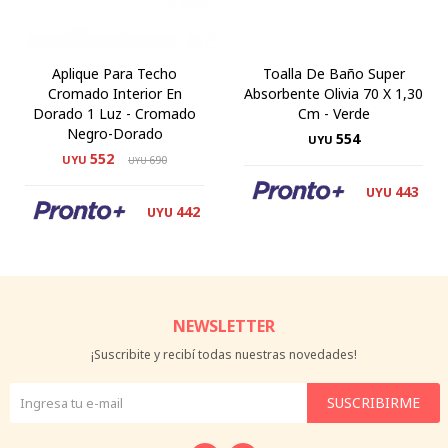
Aplique Para Techo
Toalla De Baño Super
Cromado Interior En
Absorbente Olivia 70 X 1,30
Dorado 1 Luz - Cromado
Cm - Verde
Negro-Dorado
554
UYU
552
UYU
690
UYU
443
UYU
442
UYU
NEWSLETTER
¡Suscribite y recibí todas nuestras novedades!
SUSCRIBIRME