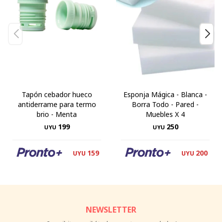
Tapón cebador hueco
Esponja Mágica - Blanca -
antiderrame para termo
Borra Todo - Pared -
brio - Menta
Muebles X 4
199
250
UYU
UYU
159
200
UYU
UYU
NEWSLETTER