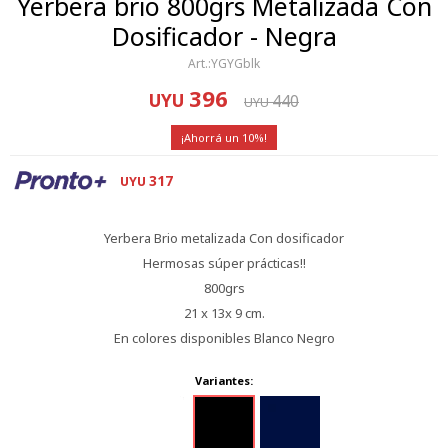
Yerbera brio 800grs Metalizada Con
Dosificador - Negra
YGYGblk
396
UYU
440
UYU
10
317
UYU
Yerbera Brio metalizada Con dosificador
Hermosas súper prácticas!!
800grs
21 x 13x 9 cm.
En colores disponibles Blanco Negro
Variantes: