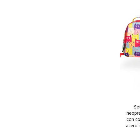
Se
neopr
con co
acero i