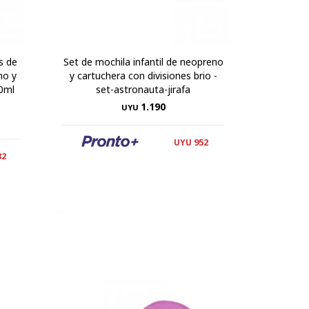
s de
Set de mochila infantil de neopreno
no y
y cartuchera con divisiones brio -
00ml
set-astronauta-jirafa
1.190
UYU
952
UYU
32