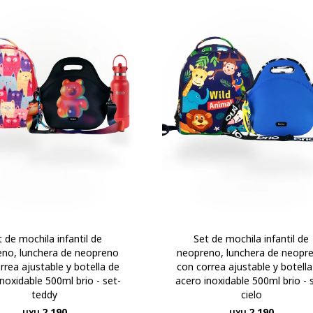
t de mochila infantil de
Set de mochila infantil de
eno, lunchera de neopreno
neopreno, lunchera de neopr
rrea ajustable y botella de
con correa ajustable y botella
noxidable 500ml brio - set-
acero inoxidable 500ml brio - 
teddy
cielo
2.190
2.190
UYU
UYU