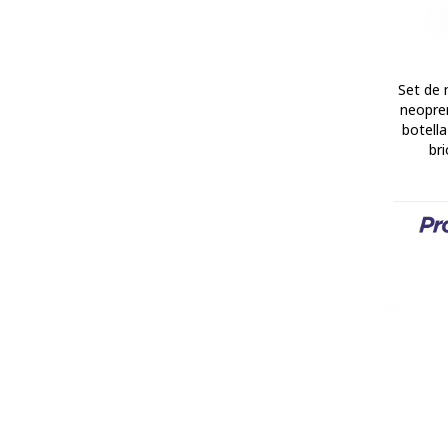
Set de 
neopre
botell
bri