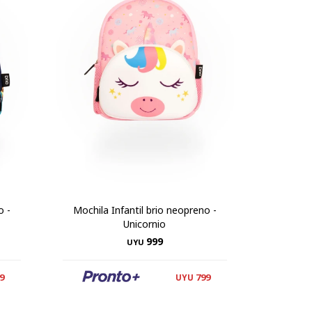
o -
Mochila Infantil brio neopreno -
Unicornio
999
UYU
9
799
UYU